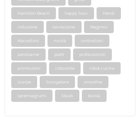
Hamilton Beach
happy hour
Hendi
induzione
lievitazione
Magimix
Marcellino
novità
ombrelloni
pentolame
piatti
professionisti
promozioni
ristorante
robot cucina
scarpe
Scongelare
smoothie
spremiagrumi
Staub
tavola