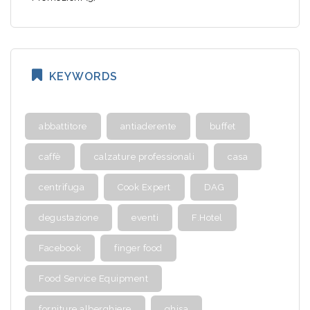
KEYWORDS
abbattitore
antiaderente
buffet
caffè
calzature professionali
casa
centrìfuga
Cook Expert
DAG
degustazione
eventi
F.Hotel
Facebook
finger food
Food Service Equipment
forniture alberghiere
ghisa