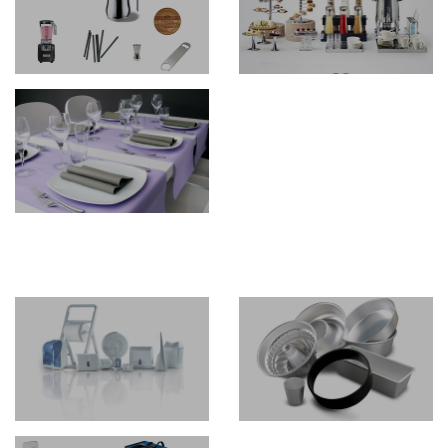
Bar
Buffet
In Tavola
Pasticceria