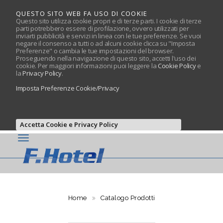
QUESTO SITO WEB FA USO DI COOKIE
Questo sito utilizza cookie propri e di terze parti. I cookie di terze
parti potrebbero essere di profilazione, ovvero utilizzati per
inviarti pubblicità e servizi in linea con le tue preferenze. Se vuoi
negare il consenso a tutti o ad alcuni cookie clicca su "Imposta
Preferenze" o cambia le tue impostazioni del browser.
Proseguendo nella navigazione di questo sito, accetti l'uso dei
cookie. Per maggiori informazioni puoi leggere la
Cookie Policy
e
la
Privacy Policy
.
Imposta Preferenze Cookie/Privacy
Accetta Cookie e Privacy Policy
Home
Catalogo Prodotti